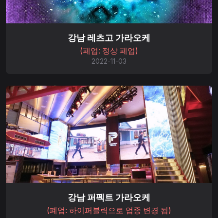
강남 레츠고 가라오케
(폐업: 정상 폐업)
2022-11-03
강남 퍼펙트 가라오케
(폐업: 하이퍼블릭으로 업종 변경 됨)