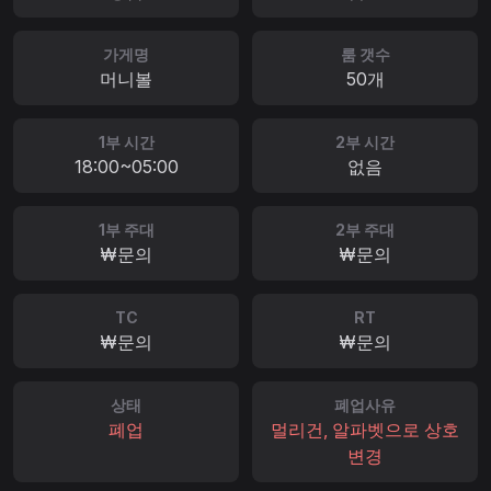
가게명
룸 갯수
머니볼
50개
1부 시간
2부 시간
18:00~05:00
없음
1부 주대
2부 주대
₩문의
₩문의
TC
RT
₩문의
₩문의
상태
폐업사유
폐업
멀리건, 알파벳으로 상호
변경