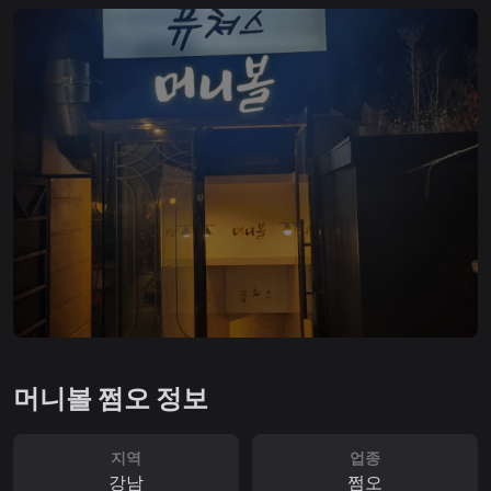
머니볼 쩜오 정보
지역
업종
강남
쩜오