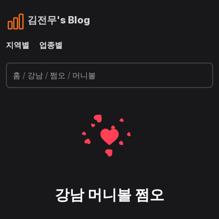
김전무's Blog
지역별
업종별
홈
/
강남
/
쩜오
/
머니볼
강남 머니볼 쩜오