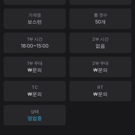
가게명
룸 갯수
보스턴
50개
1부 시간
2부 시간
18:00~15:00
없음
1부 주대
2부 주대
₩문의
₩문의
TC
RT
₩문의
₩문의
상태
영업중