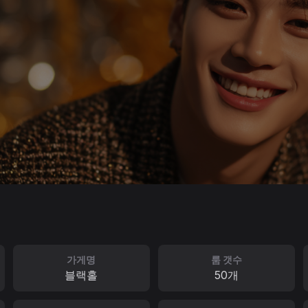
가게명
룸 갯수
블랙홀
50개