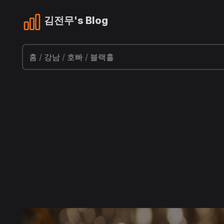
김전무's Blog
홈
/
강남
/
호빠
/
블랙홀