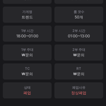
가게명
룸 갯수
트렌드
50개
1부 시간
2부 시간
18:00~01:00
01:00~13:00
1부 주대
2부 주대
₩문의
₩문의
TC
RT
₩문의
₩문의
상태
폐업사유
폐업
정상폐업