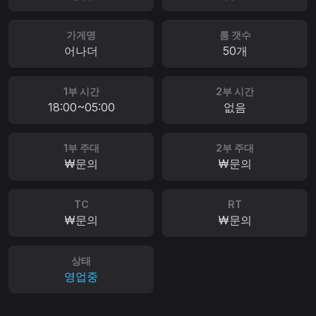
가게명
룸 갯수
어나더
50개
1부 시간
2부 시간
18:00~05:00
없음
1부 주대
2부 주대
₩문의
₩문의
TC
RT
₩문의
₩문의
상태
영업중