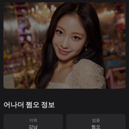
어나더 쩜오 정보
지역
업종
강남
쩜오