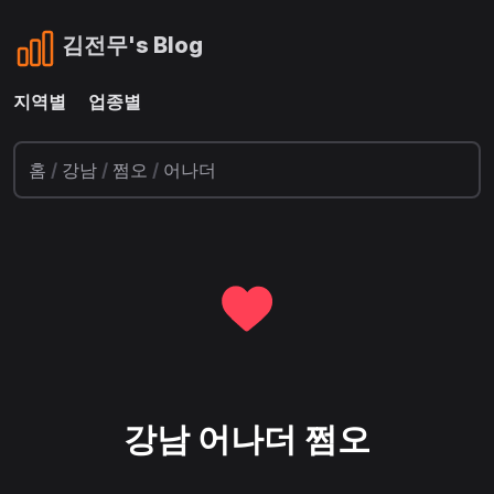
김전무's Blog
지역별
업종별
홈
/
강남
/
쩜오
/
어나더
강남 어나더 쩜오