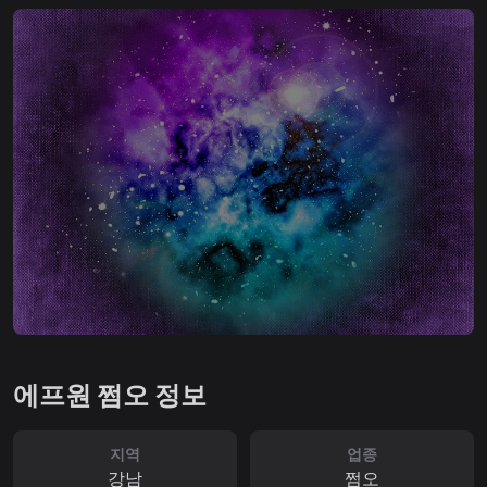
에프원 쩜오 정보
지역
업종
강남
쩜오