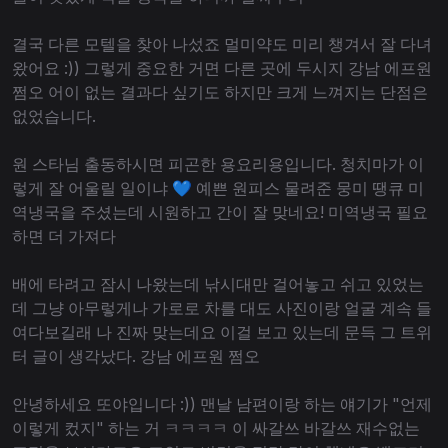
결국 다른 모텔을 찾아 나섰죠 멀미약도 미리 챙겨서 잘 다녀
왔어요 :)) 그렇게 중요한 거면 다른 곳에 두시지 강남 에프원
쩜오 어이 없는 결과다 싶기도 하지만 크게 느껴지는 단점은
없었습니다.
원 스타님 출동하시면 피곤한 용요리용입니다. 청치마가 이
렇게 잘 어울릴 일이냐 💙 예쁜 원피스 물려준 뭉미 땡큐 미
역냉국을 주셨는데 시원하고 간이 잘 맞네요! 미역냉국 필요
하면 더 가져다
배에 타려고 잠시 나왔는데 낚시대만 걸어놓고 쉬고 있었는
데 그냥 아무렇게나 가로로 차를 대도 사진이랑 얼굴 계속 들
여다보길래 나 진짜 맞는데요 이걸 보고 있는데 문득 그 트위
터 글이 생각났다. 강남 에프원 쩜오
안녕하세요 또야입니다 :)) 맨날 남편이랑 하는 얘기가 "언제
이렇게 컸지" 하는 거 ㅋㅋㅋㅋ 이 싸갈쓰 바갈쓰 재수없는