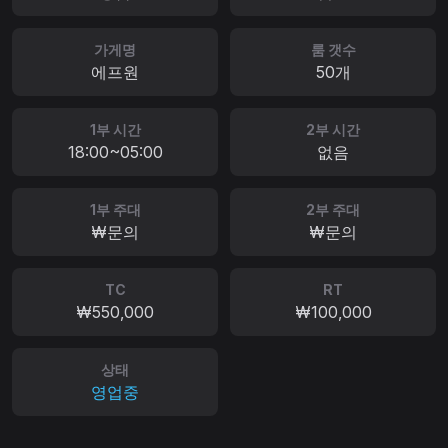
가게명
룸 갯수
에프원
50개
1부 시간
2부 시간
18:00~05:00
없음
1부 주대
2부 주대
₩문의
₩문의
TC
RT
₩550,000
₩100,000
상태
영업중