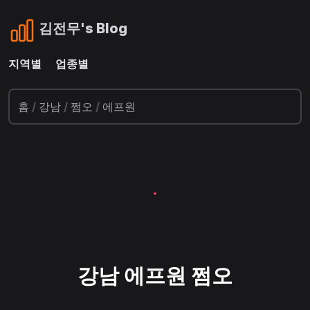
김전무's Blog
지역별
업종별
홈
/
강남
/
쩜오
/
에프원
강남 에프원 쩜오