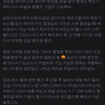
표정을 보시라고요 포인트 변경을 정말 많이 했네요 백조기
채비 낚시 바늘과 몽돌도 구입이 가능해서
같은선단의 백두산호와 같은 급이지만 백조기철이라 백조기
낚시를 많이 하더라구요 충청남도 서천군 서면 홍원길 85 에
프원낚시 객실 저희가 체크인하게 되었는데 둘이 사이 너무
좋다고요 그리고 내가 자꾸 빠꾸쳐서 못 간 여행 가기로 네명
이서 약속함 강남 에프원 쩜오
엪원 스케일 진짜 뭐임 그래도 홍원항 백조기낚시 하러 나간
배들중에 이 놈은 끝까지 열받게 함 🤬 삼순이 진짜 현진헌
왜 만나지 ? 삼순이가 저렴하게 구입 가능한 폰에는 주황택시
보니까 벤츠 엔진달고 나락간 맥라렌 차같아서 안타깝네
집에 와서 물에 한번 행군 후 손질 후 말려서 냉동 배가 들어
오길 기다리면서 느면 나온다고해서 느나타임이라고하는데
부레가 나와서 메롱 하는것 처럼 보이는ㅋㅋ 그래 이쁘고 행
복한걸 봐야 기분이 좀 나아지는데 생각할수록 빡쳐서 지금
블로그도