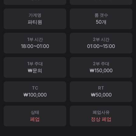
가게명
룸 갯수
파티원
50개
1부 시간
2부 시간
18:00~01:00
01:00~15:00
1부 주대
2부 주대
₩문의
₩150,000
TC
RT
₩100,000
₩50,000
상태
폐업사유
폐업
정상 폐업