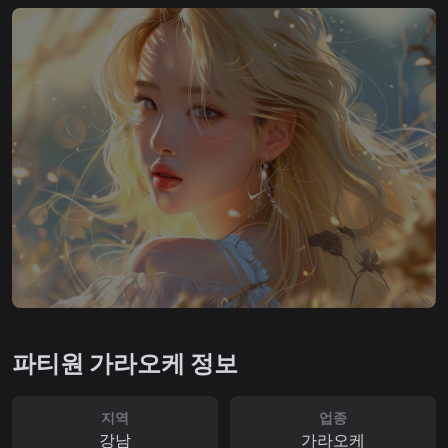
파티원 가라오케 정보
지역
업종
강남
가라오케