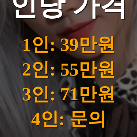
인당 가격
1인: 39만원
2인: 55만원
3인: 71만원
4인: 문의