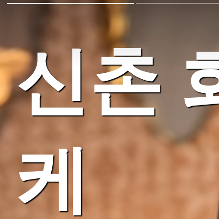
신촌 
케