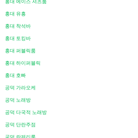
홍대 에이스 셔츠룸
홍대 유흥
홍대 착석바
홍대 토킹바
홍대 퍼블릭룸
홍대 하이퍼블릭
홍대 호빠
공덕 가라오케
공덕 노래방
공덕 다국적 노래방
공덕 단란주점
공덕 란제리룸