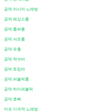
공덕 러시아 노래방
공덕 레깅스룸
공덕 룸싸롱
공덕 셔츠룸
공덕 유흥
공덕 착석바
공덕 토킹바
공덕 퍼블릭룸
공덕 하이퍼블릭
공덕 호빠
마포 다국적 노래방